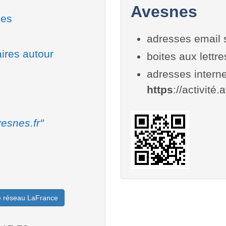
Avesnes
nes
adresses email 
ires autour
boites aux lettr
adresses interne
https
://activité.
esnes.fr"
le réseau LaFrance