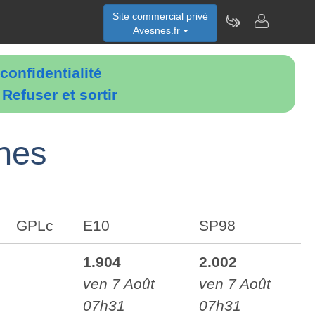
Site commercial privé
Avesnes.fr
confidentialité
é
Refuser et sortir
snes
GPLc
E10
SP98
1.904
2.002
ven 7 Août
ven 7 Août
07h31
07h31