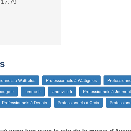
.17.79
s
ionnels à Wattrelos
Professionnels à Wattignies
Professionn
euge.fr
lomme.fr
laneuville.fr
Professionnels à Jeumont
Professionnels à Denain
Professionnels à Croix
Profession
vé sans lien avec le site de la mairie d'Ave