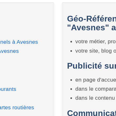
Géo-Référen
"Avesnes" a
votre métier, pro
nnels à Avesnes
votre site, blog
 Avesnes
Publicité su
en page d'accue
dans le compara
burants
dans le contenu 
rtes routières
Communicati