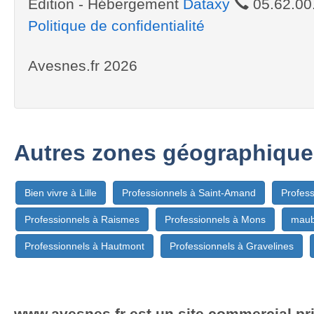
Edition - Hébergement
Dataxy
05.62.00
Politique de confidentialité
Avesnes.fr 2026
Autres zones géographique
Bien vivre à Lille
Professionnels à Saint-Amand
Profess
Professionnels à Raismes
Professionnels à Mons
maub
Professionnels à Hautmont
Professionnels à Gravelines
www.avesnes.fr est un site commercial pri